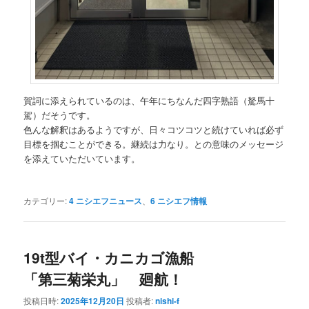
賀詞に添えられているのは、午年にちなんだ四字熟語（駑馬十
駕）だそうです。
色んな解釈はあるようですが、日々コツコツと続けていれば必ず
目標を掴むことができる。継続は力なり。との意味のメッセージ
を添えていただいています。
カテゴリー:
4 ニシエフニュース
、
6 ニシエフ情報
19t型バイ・カニカゴ漁船
「第三菊栄丸」 廻航！
投稿日時:
2025年12月20日
投稿者:
nishi-f