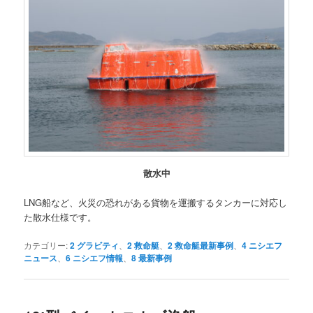
散水中
LNG船など、火災の恐れがある貨物を運搬するタンカーに対応し
た散水仕様です。
カテゴリー:
2 グラビティ
、
2 救命艇
、
2 救命艇最新事例
、
4 ニシエフ
ニュース
、
6 ニシエフ情報
、
8 最新事例