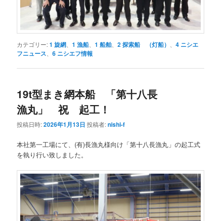
カテゴリー:
1 旋網
、
1 漁船
、
1 船舶
、
2 探索船 （灯船）
、
4 ニシエ
フニュース
、
6 ニシエフ情報
19t型まき網本船 「第十八長
漁丸」 祝 起工！
投稿日時:
2026年1月13日
投稿者:
nishi-f
本社第一工場にて、(有)長漁丸様向け「第十八長漁丸」の起工式
を執り行い致しました。