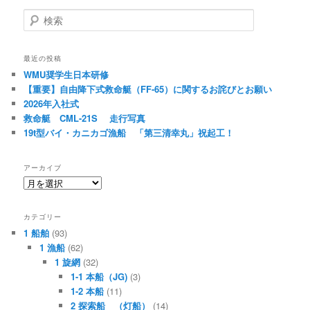
ビ
検
ゲ
索
ー
シ
最近の投稿
ョ
WMU奨学生日本研修
ン
【重要】自由降下式救命艇（FF-65）に関するお詫びとお願い
2026年入社式
救命艇 CML-21S 走行写真
19t型バイ・カニカゴ漁船 「第三清幸丸」祝起工！
アーカイブ
ア
ー
カ
カテゴリー
イ
1 船舶
(93)
ブ
1 漁船
(62)
1 旋網
(32)
1-1 本船（JG)
(3)
1-2 本船
(11)
2 探索船 （灯船）
(14)