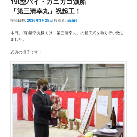
19t型バイ・カニカゴ漁船
「第三清幸丸」祝起工！
投稿日時:
2026年3月25日
投稿者:
nishi-f
本日、(有)清幸丸様向け「第三清幸丸」の起工式を執り行い致し
ました。
式典の様子です！