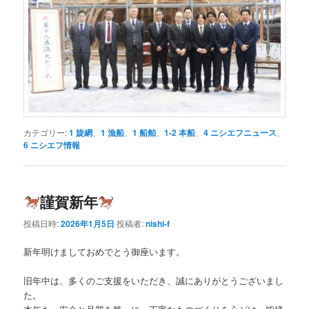
カテゴリー:
1 旋網
、
1 漁船
、
1 船舶
、
1-2 本船
、
4 ニシエフニュース
、
6 ニシエフ情報
謹賀新年
投稿日時:
2026年1月5日
投稿者:
nishi-f
新年明けましておめでとう御座います。
旧年中は、多くのご支援をいただき、誠にありがとうございまし
た。