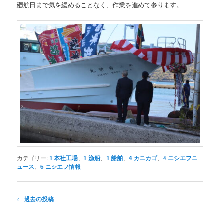
廻航日まで気を緩めることなく、作業を進めて参ります。
カテゴリー:
1 本社工場
、
1 漁船
、
1 船舶
、
4 カニカゴ
、
4 ニシエフニ
ュース
、
6 ニシエフ情報
投
←
過去の投稿
稿
ナ