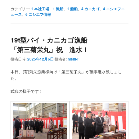
カテゴリー:
1 本社工場
、
1 漁船
、
1 船舶
、
4 カニカゴ
、
4 ニシエフニ
ュース
、
6 ニシエフ情報
19t型バイ・カニカゴ漁船
「第三菊栄丸」祝 進水！
投稿日時:
2025年12月6日
投稿者:
nishi-f
本日、(有)菊栄漁業様向け「第三菊栄丸」が無事進水致しまし
た。
式典の様子です！