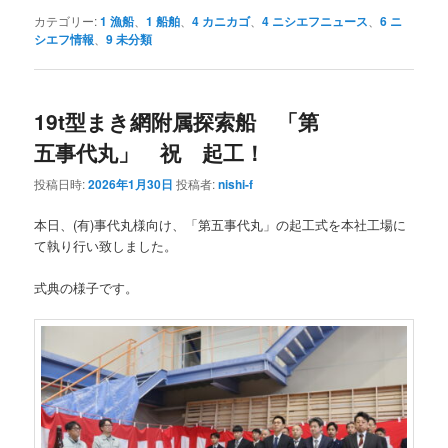
カテゴリー:
1 漁船
、
1 船舶
、
4 カニカゴ
、
4 ニシエフニュース
、
6 ニ
シエフ情報
、
9 未分類
19t型まき網附属探索船 「第
五事代丸」 祝 起工！
投稿日時:
2026年1月30日
投稿者:
nishi-f
本日、(有)事代丸様向け、「第五事代丸」の起工式を本社工場に
て執り行い致しました。
式典の様子です。