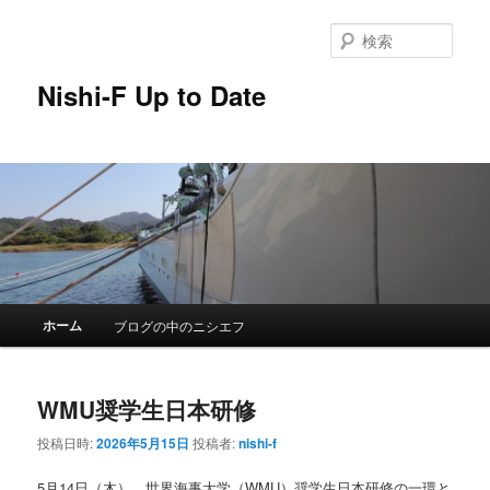
メ
サ
イ
ブ
検
ン
コ
索
コ
ン
Nishi-F Up to Date
ン
テ
テ
ン
ン
ツ
ツ
へ
へ
移
移
動
動
メ
ホーム
ブログの中のニシエフ
イ
ン
メ
WMU奨学生日本研修
ニ
ュ
投稿日時:
2026年5月15日
投稿者:
nishi-f
ー
5月14日（木）、世界海事大学（WMU）奨学生日本研修の一環と