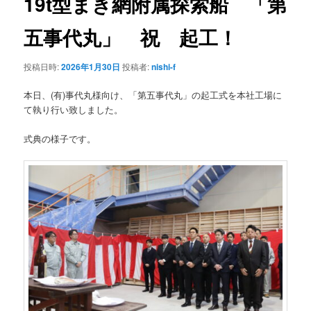
19t型まき網附属探索船 「第
ー
シ
五事代丸」 祝 起工！
ョ
ン
投稿日時:
2026年1月30日
投稿者:
nishi-f
本日、(有)事代丸様向け、「第五事代丸」の起工式を本社工場に
て執り行い致しました。
式典の様子です。