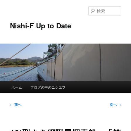
メ
イ
検
ン
索
コ
Nishi-F Up to Date
ン
テ
ン
ツ
へ
移
動
メ
ホーム
ブログの中のニシエフ
イ
ン
メ
投
←
前へ
次へ
→
ニ
稿
ュ
ナ
ー
ビ
ゲ