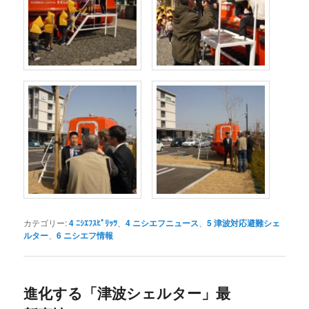
カテゴリー:
4 ﾆｼｴﾌｽﾋﾟﾘｯﾂ
、
4 ニシエフニュース
、
5 津波対応避難シェ
ルター
、
6 ニシエフ情報
進化する「津波シェルター」最