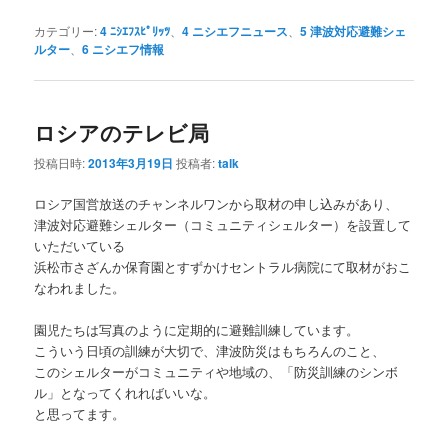
カテゴリー:
4 ﾆｼｴﾌｽﾋﾟﾘｯﾂ
、
4 ニシエフニュース
、
5 津波対応避難シェ
ルター
、
6 ニシエフ情報
ロシアのテレビ局
投稿日時:
2013年3月19日
投稿者:
talk
ロシア国営放送のチャンネルワンから取材の申し込みがあり、
津波対応避難シェルター（コミュニティシェルター）を設置して
いただいている
浜松市さざんか保育園とすずかけセントラル病院にて取材がおこ
なわれました。
園児たちは写真のように定期的に避難訓練しています。
こういう日頃の訓練が大切で、津波防災はもちろんのこと、
このシェルターがコミュニティや地域の、「防災訓練のシンボ
ル」となってくれればいいな。
と思ってます。