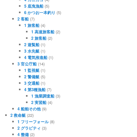
5 底曳漁船
(5)
6 かつお一本釣り
(5)
2 客船
(7)
1 旅客船
(4)
1 高速旅客船
(2)
2 旅客船
(2)
2 遊覧船
(1)
3 水先艇
(1)
4 電気推進船
(1)
3 官公庁船
(14)
1 監視艇
(1)
2 警備艇
(5)
3 交通船
(1)
4 第3種漁船
(7)
1 漁業調査船
(3)
2 実習船
(4)
4 船舶その他
(9)
2 救命艇
(22)
1 フリーフォール
(8)
2 グラビティ
(3)
4 整備
(2)