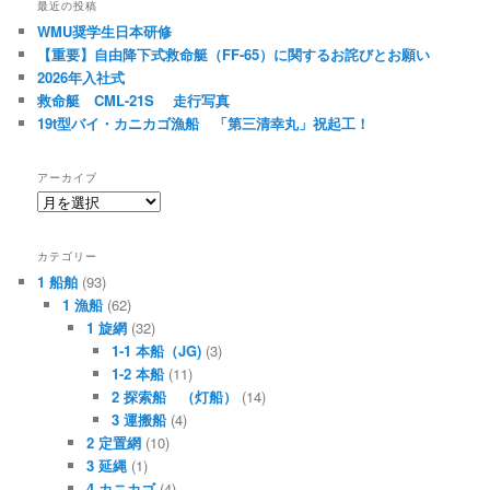
最近の投稿
WMU奨学生日本研修
【重要】自由降下式救命艇（FF-65）に関するお詫びとお願い
2026年入社式
救命艇 CML-21S 走行写真
19t型バイ・カニカゴ漁船 「第三清幸丸」祝起工！
アーカイブ
ア
ー
カ
カテゴリー
イ
1 船舶
(93)
ブ
1 漁船
(62)
1 旋網
(32)
1-1 本船（JG)
(3)
1-2 本船
(11)
2 探索船 （灯船）
(14)
3 運搬船
(4)
2 定置網
(10)
3 延縄
(1)
4 カニカゴ
(4)