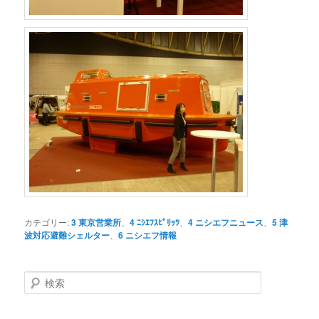
カテゴリー:
3 東京営業所
、
4 ﾆｼｴﾌｽﾋﾟﾘｯﾂ
、
4 ニシエフニュース
、
5 津
波対応避難シェルター
、
6 ニシエフ情報
検
索