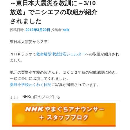
～東日本大震災を教訓に～3/10
放送」でニシエフの取組が紹介
されました
投稿日時:
2013年3月20日
投稿者:
talk
東日本大震災から２年
ＮＨＫラジオで
救命艇型津波対応シェルター
への取組が紹介され
ました。
地元の粟野小学校の皆さんも、２０１２年秋の完成試験に続き、
一緒に番組に出演してくれました。
粟野小学校わくわく日記
に写真が掲載されています。
↓↓↓ NHK山口のブログにも