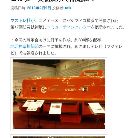
投稿日時:
2013年2月9日
投稿者:
talk
マストレ社が、
２／７～８ にパシフィコ横浜で開催された
第17回防災技術展に
コミュニティシェルター
を展示されました。
・今回の展示会向けに冊子を作成、約800部を配布、
地元神奈川新聞
の一面に掲載され、めざましテレビ（フジテレ
ビ）でも報道されました。