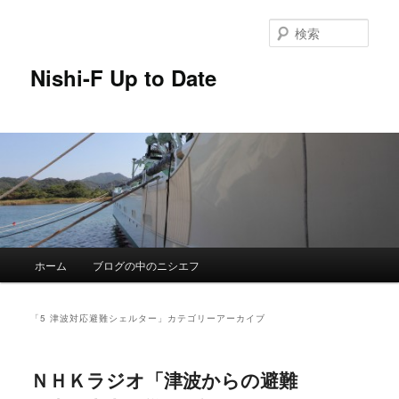
メ
サ
イ
ブ
検
ン
コ
索
コ
ン
Nishi-F Up to Date
ン
テ
テ
ン
ン
ツ
ツ
へ
へ
移
移
動
動
メ
ホーム
ブログの中のニシエフ
イ
ン
メ
「
5 津波対応避難シェルター
」カテゴリーアーカイブ
ニ
ュ
ー
ＮＨＫラジオ「津波からの避難