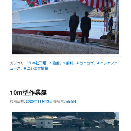
カテゴリー:
1 本社工場
、
1 漁船
、
1 船舶
、
4 カニカゴ
、
4 ニシエフニ
ュース
、
6 ニシエフ情報
10m型作業艇
投稿日時:
2025年11月13日
投稿者:
nishi-f