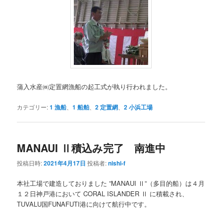
蒲入水産㈱定置網漁船の起工式が執り行われました。
カテゴリー:
1 漁船
、
1 船舶
、
2 定置網
、
2 小浜工場
MANAUI Ⅱ積込み完了 南進中
投稿日時:
2021年4月17日
投稿者:
nishi-f
本社工場で建造しておりました ”MANAUI Ⅱ”（多目的船）は４月
１２日神戸港において CORAL ISLANDER Ⅱ に積載され、
TUVALU国FUNAFUTI港に向けて航行中です。