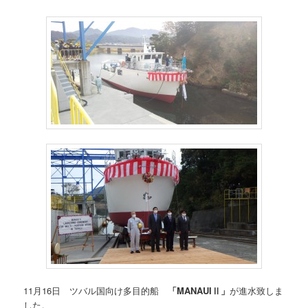
11月16日 ツバル国向け多目的船
「MANAUIⅡ」
が進水致しま
した。