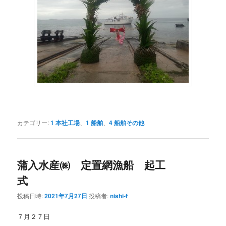
カテゴリー:
1 本社工場
、
1 船舶
、
4 船舶その他
蒲入水産㈱ 定置網漁船 起工
式
投稿日時:
2021年7月27日
投稿者:
nishi-f
７月２７日