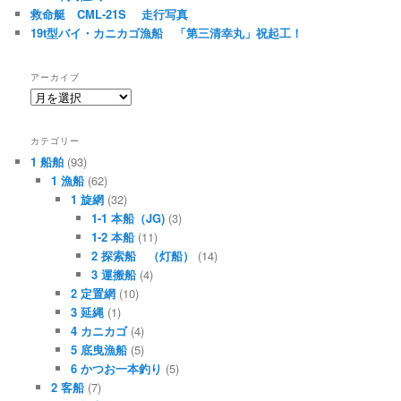
救命艇 CML-21S 走行写真
19t型バイ・カニカゴ漁船 「第三清幸丸」祝起工！
アーカイブ
ア
ー
カ
カテゴリー
イ
1 船舶
(93)
ブ
1 漁船
(62)
1 旋網
(32)
1-1 本船（JG)
(3)
1-2 本船
(11)
2 探索船 （灯船）
(14)
3 運搬船
(4)
2 定置網
(10)
3 延縄
(1)
4 カニカゴ
(4)
5 底曳漁船
(5)
6 かつお一本釣り
(5)
2 客船
(7)