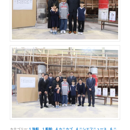
カテゴリー:
1 漁船
、
1 船舶
、
4 カニカゴ
、
4 ニシエフニュース
、
6 ニ