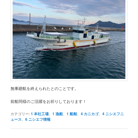
無事廻航を終えられたとのことです。
前船同様のご活躍をお祈りしております！
カテゴリー:
1 本社工場
、
1 漁船
、
1 船舶
、
4 カニカゴ
、
4 ニシエフニ
ュース
、
6 ニシエフ情報