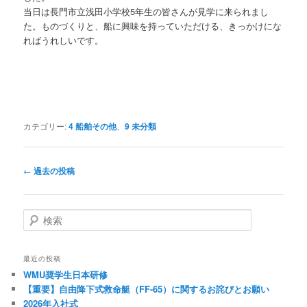
当日は長門市立浅田小学校5年生の皆さんが見学に来られまし
た。ものづくりと、船に興味を持っていただける、きっかけにな
ればうれしいです。
カテゴリー:
4 船舶その他
、
9 未分類
投
←
過去の投稿
稿
ナ
ビ
検
ゲ
索
ー
シ
最近の投稿
ョ
WMU奨学生日本研修
ン
【重要】自由降下式救命艇（FF-65）に関するお詫びとお願い
2026年入社式