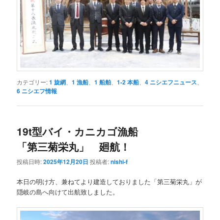
カテゴリー:
1 旋網
、
1 漁船
、
1 船舶
、
1-2 本船
、
4 ニシエフニュース
、
6 ニシエフ情報
19t型バイ・カニカゴ漁船
「第三菊栄丸」 廻航！
投稿日時:
2025年12月20日
投稿者:
nishi-f
本日の明け方、兼ねてより建造しておりました「第三菊栄丸」が
隠岐の島へ向けて出航致しました。