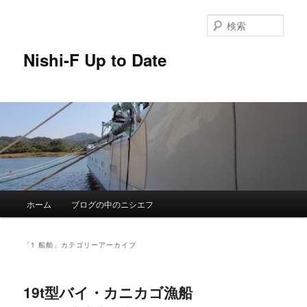
メ
サ
イ
ブ
検
ン
コ
索
コ
ン
Nishi-F Up to Date
ン
テ
テ
ン
ン
ツ
ツ
へ
へ
移
移
動
動
メ
ホーム
ブログの中のニシエフ
イ
ン
メ
「
1 船舶
」カテゴリーアーカイブ
ニ
ュ
ー
19t型バイ・カニカゴ漁船