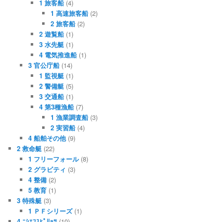
1 旅客船
(4)
1 高速旅客船
(2)
2 旅客船
(2)
2 遊覧船
(1)
3 水先艇
(1)
4 電気推進船
(1)
3 官公庁船
(14)
1 監視艇
(1)
2 警備艇
(5)
3 交通船
(1)
4 第3種漁船
(7)
1 漁業調査船
(3)
2 実習船
(4)
4 船舶その他
(9)
2 救命艇
(22)
1 フリーフォール
(8)
2 グラビティ
(3)
4 整備
(2)
5 教育
(1)
3 特殊艇
(3)
1 ＰＦシリーズ
(1)
4 ﾆｼｴﾌｽﾋﾟﾘｯﾂ
(10)