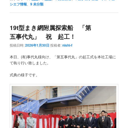
シエフ情報
、
9 未分類
19t型まき網附属探索船 「第
五事代丸」 祝 起工！
投稿日時:
2026年1月30日
投稿者:
nishi-f
本日、(有)事代丸様向け、「第五事代丸」の起工式を本社工場に
て執り行い致しました。
式典の様子です。