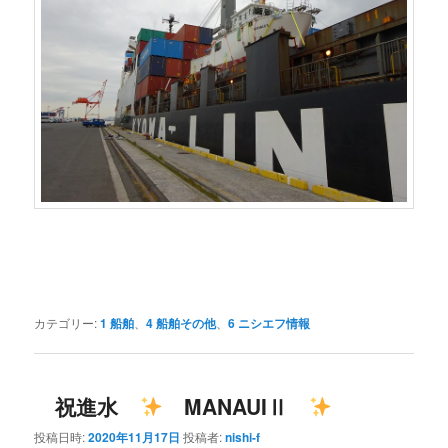
カテゴリー:
1 船舶
、
4 船舶その他
、
6 ニシエフ情報
祝進水
MANAUIⅡ
投稿日時:
2020年11月17日
投稿者:
nishi-f