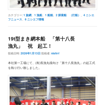
カテゴリー:
1 旋網
、
1 漁船
、
1 船舶
、
2 探索船 （灯船）
、
4 ニシエ
フニュース
、
6 ニシエフ情報
19t型まき網本船 「第十八長
漁丸」 祝 起工！
投稿日時:
2026年1月13日
投稿者:
nishi-f
本社第一工場にて、(有)長漁丸様向け「第十八長漁丸」の起工式
を執り行い致しました。