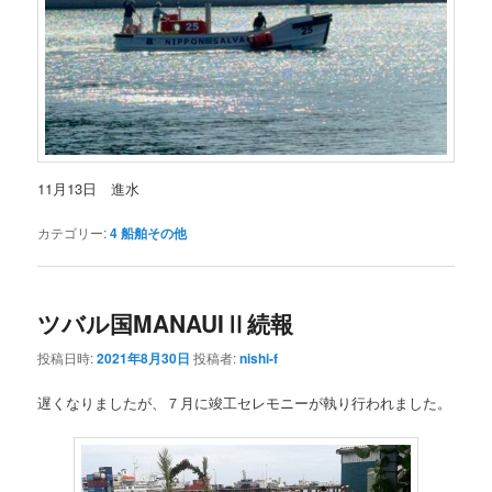
11月13日 進水
カテゴリー:
4 船舶その他
ツバル国MANAUIⅡ続報
投稿日時:
2021年8月30日
投稿者:
nishi-f
遅くなりましたが、７月に竣工セレモニーが執り行われました。