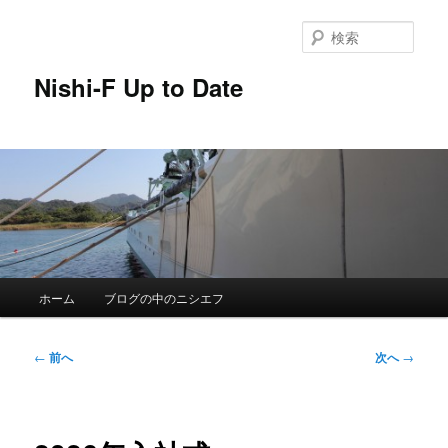
メ
イ
検
ン
索
コ
Nishi-F Up to Date
ン
テ
ン
ツ
へ
移
動
メ
ホーム
ブログの中のニシエフ
イ
ン
メ
投
←
前へ
次へ
→
ニ
稿
ュ
ナ
ー
ビ
ゲ