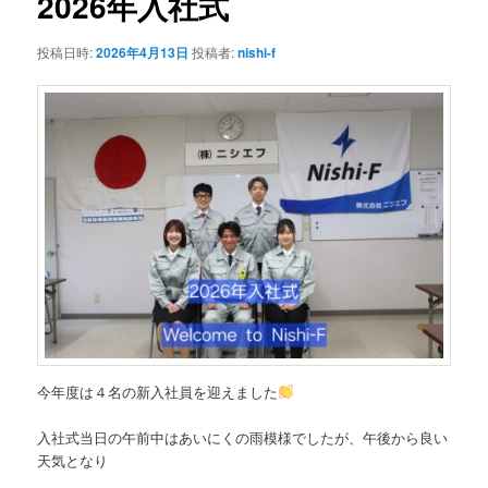
2026年入社式
ー
シ
投稿日時:
2026年4月13日
投稿者:
nishi-f
ョ
ン
今年度は４名の新入社員を迎えました
入社式当日の午前中はあいにくの雨模様でしたが、午後から良い
天気となり