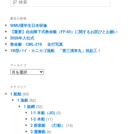
索
最近の投稿
WMU奨学生日本研修
【重要】自由降下式救命艇（FF-65）に関するお詫びとお願い
2026年入社式
救命艇 CML-21S 走行写真
19t型バイ・カニカゴ漁船 「第三清幸丸」祝起工！
アーカイブ
ア
ー
カ
カテゴリー
イ
1 船舶
(93)
ブ
1 漁船
(62)
1 旋網
(32)
1-1 本船（JG)
(3)
1-2 本船
(11)
2 探索船 （灯船）
(14)
3 運搬船
(4)