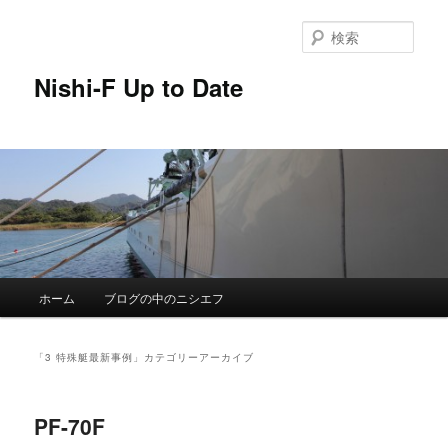
メ
サ
イ
ブ
検
ン
コ
索
コ
ン
Nishi-F Up to Date
ン
テ
テ
ン
ン
ツ
ツ
へ
へ
移
移
動
動
メ
ホーム
ブログの中のニシエフ
イ
ン
メ
「
3 特殊艇最新事例
」カテゴリーアーカイブ
ニ
ュ
ー
PF-70F