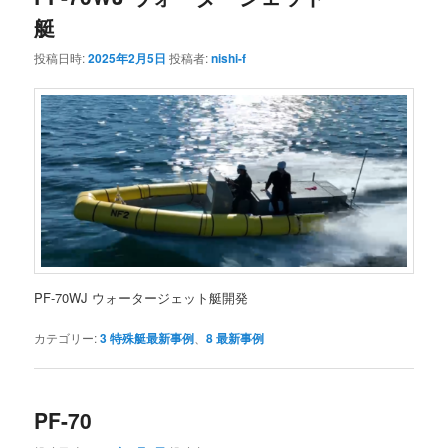
艇
投稿日時:
2025年2月5日
投稿者:
nishi-f
PF-70WJ ウォータージェット艇開発
カテゴリー:
3 特殊艇最新事例
、
8 最新事例
PF-70