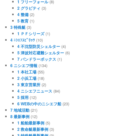
1 フリーフォール
(8)
2 グラビティ
(3)
4 整備
(2)
5 教育
(1)
3 特殊艇
(3)
1 ＰＦシリーズ
(1)
4 ﾆｼｴﾌｽﾋﾟﾘｯﾂ
(10)
4 不沈型防災シェルター
(4)
5 津波対応避難シェルター
(6)
7 パンドラーボックス
(1)
6 ニシエフ情報
(134)
1 本社工場
(55)
2 小浜工場
(18)
3 東京営業所
(2)
4 ニシエフニュース
(84)
5 採用
(12)
6 WEBの中のニシエフ船
(23)
7 地域活動
(21)
8 最新事例
(12)
1 船舶最新事例
(5)
2 救命艇最新事例
(3)
3 特殊艇最新事例
(3)