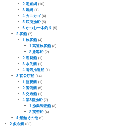
2 定置網
(10)
3 延縄
(1)
4 カニカゴ
(4)
5 底曳漁船
(5)
6 かつお一本釣り
(5)
2 客船
(7)
1 旅客船
(4)
1 高速旅客船
(2)
2 旅客船
(2)
2 遊覧船
(1)
3 水先艇
(1)
4 電気推進船
(1)
3 官公庁船
(14)
1 監視艇
(1)
2 警備艇
(5)
3 交通船
(1)
4 第3種漁船
(7)
1 漁業調査船
(3)
2 実習船
(4)
4 船舶その他
(9)
2 救命艇
(22)