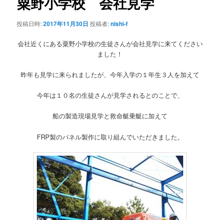
粟野小学校 会社見学
ー
シ
投稿日時:
2017年11月30日
投稿者:
nishi-f
ョ
ン
会社近くにある粟野小学校の生徒さんが会社見学に来てください
ました！
昨年も見学に来られましたが、今年入学の１年生３人を加えて
今年は１０名の生徒さんが見学されるとのことで、
船の製造現場見学と救命艇乗艇に加えて
FRP製のパネル製作に取り組んでいただきました。