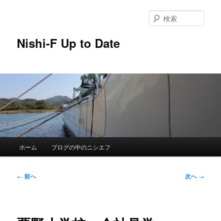
メ
イ
検
ン
索
コ
Nishi-F Up to Date
ン
テ
ン
ツ
へ
移
動
メ
ホーム
ブログの中のニシエフ
イ
ン
メ
投
←
前へ
次へ
→
ニ
稿
ュ
ナ
ー
ビ
ゲ