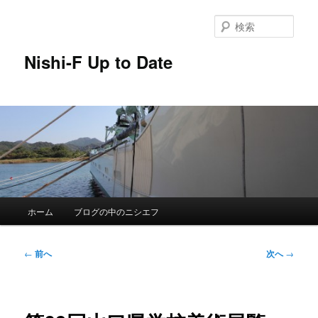
メ
イ
検
ン
索
コ
Nishi-F Up to Date
ン
テ
ン
ツ
へ
移
動
メ
ホーム
ブログの中のニシエフ
イ
ン
メ
投
←
前へ
次へ
→
ニ
稿
ュ
ナ
ー
ビ
ゲ