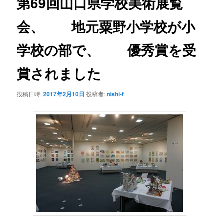
第69回山口県学校美術展覧
ー
シ
会、 地元粟野小学校が小
ョ
ン
学校の部で、 優秀賞を受
賞されました
投稿日時:
2017年2月10日
投稿者:
nishi-f