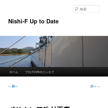
メ
イ
検
ン
索
コ
Nishi-F Up to Date
ン
テ
ン
ツ
へ
移
動
メ
ホーム
ブログの中のニシエフ
イ
ン
メ
投
←
前へ
次へ
→
ニ
稿
ュ
ナ
ー
ビ
ゲ