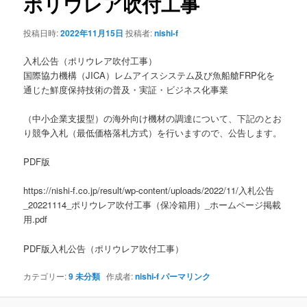
ポリウレア吹付工事
ー
シ
投稿日時:
2022年11月15日
投稿者:
nishi-f
ョ
ン
入札公告（ポリウレア吹付工事）
国際協力機構（JICA）レムアイスシステム及び魚船艙FRP化を
通じた鮮度保持技術の普及・実証・ビジネス化事業
（中小企業支援型）の海外向け機材の調達について、下記のとお
り競争入札（最低価格落札方式）を行いますので、公告します。
PDF版
https://nishi-f.co.jp/result/wp-content/uploads/2022/11/入札公告
_20221114_ポリウレア吹付工事（保冷箱用）_ホームページ掲載
用.pdf
PDF版入札公告（ポリウレア吹付工事）
カテゴリー:
9 未分類
作成者:
nishi-f
パーマリンク