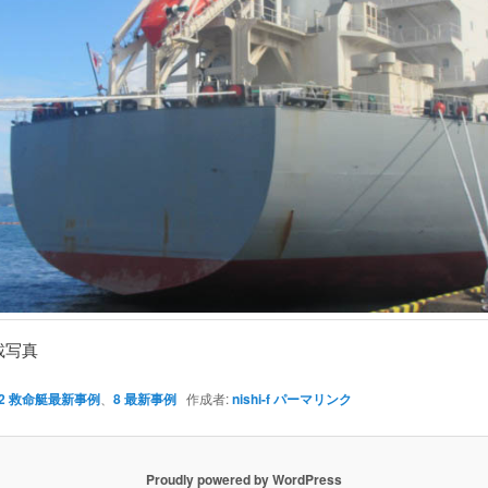
搭載写真
2 救命艇最新事例
、
8 最新事例
作成者:
nishi-f
パーマリンク
Proudly powered by WordPress