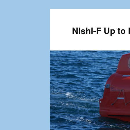
メ
イ
ン
Nishi-F Up to
コ
ン
テ
ン
ツ
へ
移
動