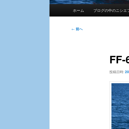
メ
ホーム
ブログの中のニシエ
イ
ン
メ
投
←
前へ
ニ
稿
ュ
ナ
ー
ビ
FF-
ゲ
ー
シ
投稿日時:
2
ョ
ン